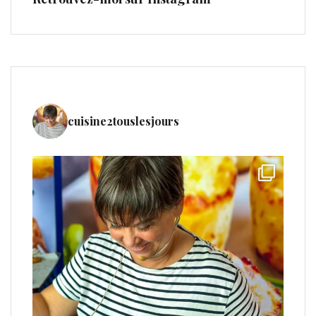
cuisine2touslesjours