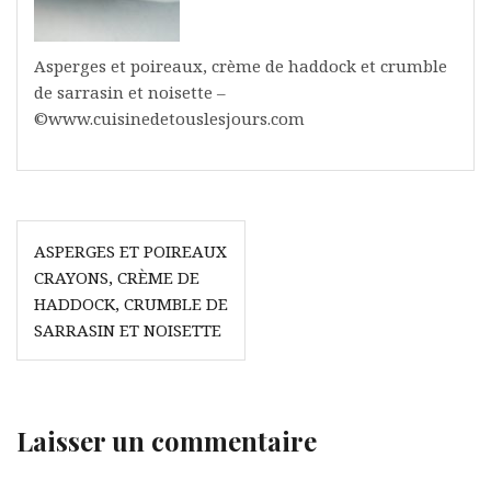
Asperges et poireaux, crème de haddock et crumble
de sarrasin et noisette –
©www.cuisinedetouslesjours.com
Navigation
ASPERGES ET POIREAUX
de
CRAYONS, CRÈME DE
l’article
HADDOCK, CRUMBLE DE
SARRASIN ET NOISETTE
Laisser un commentaire