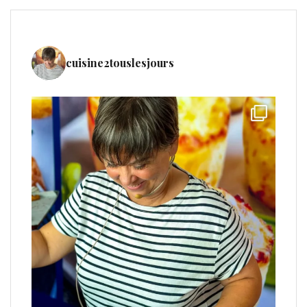
cuisine2touslesjours