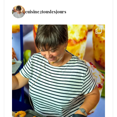
cuisine2touslesjours