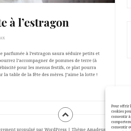
te à l’estragon
aux
te parfumée à l’estragon saura séduire petits et
s pourrez l’accompagner de pommes de terre (à
lébiscité pour les menus festifs, ce plat pourra
la table de la fête des mères. J’aime la lotte !
Pour offrir 
cookies pou
consentir à
comportemen
consentir o
èrement propulsé par WordPress
|
Thème
Amadeus
par Themei