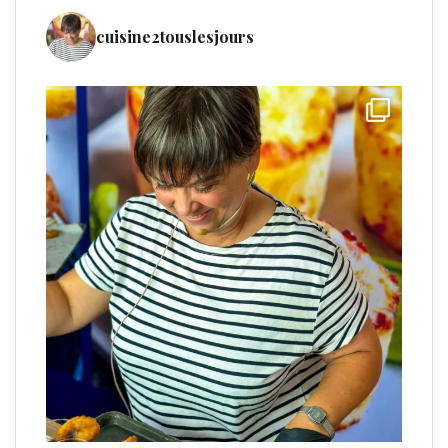
cuisine2touslesjours