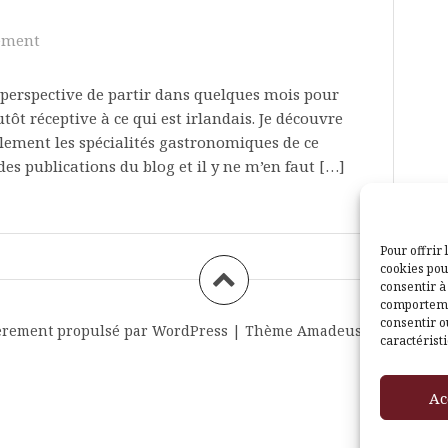
ement
a perspective de partir dans quelques mois pour
utôt réceptive à ce qui est irlandais. Je découvre
ement les spécialités gastronomiques de ce
s publications du blog et il y ne m’en faut […]
Pour offrir 
cookies pou
consentir à
comportemen
consentir o
èrement propulsé par WordPress
|
Thème
Amadeus
par Themei
caractéristi
Ac