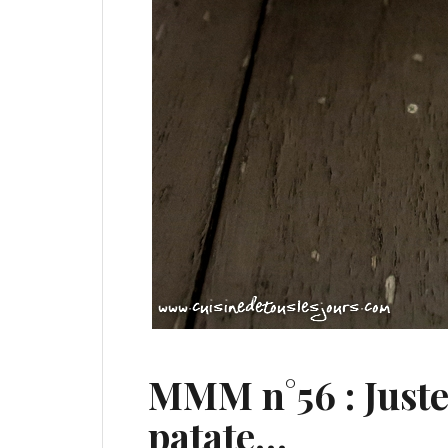
MMM n°56 : Juste 
patate…