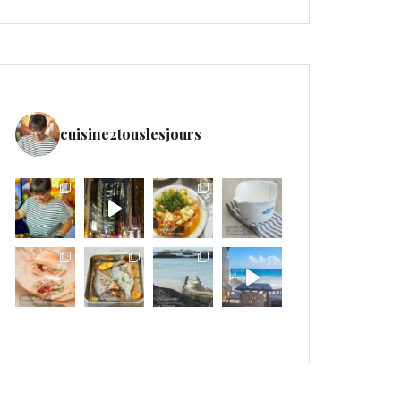
cuisine2touslesjours