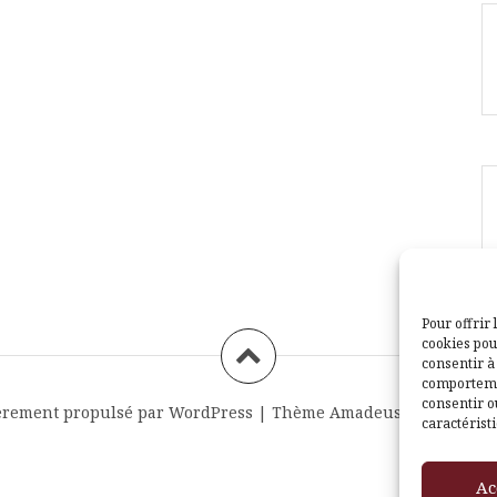
Pour offrir 
cookies pou
consentir à
comportemen
consentir o
èrement propulsé par WordPress
|
Thème
Amadeus
par Themei
caractéristi
Ac