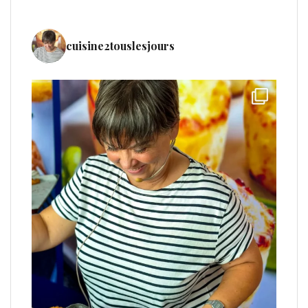
cuisine2touslesjours