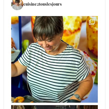
cuisine2touslesjours