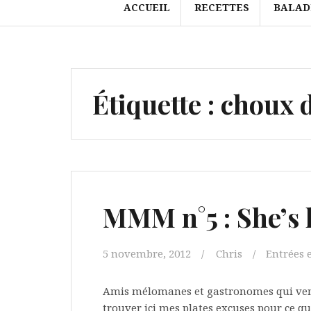
ACCUEIL
RECETTES
BALAD
Étiquette :
choux d
MMM n°5 : She’s l
5 novembre, 2012
Chris
Entrées 
Amis mélomanes et gastronomes qui vene
trouver ici mes plates excuses pour ce qu