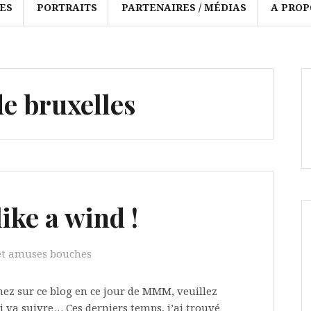
ES
PORTRAITS
PARTENAIRES / MÉDIAS
A PROP
e bruxelles
ike a wind !
et amuses bouches
z sur ce blog en ce jour de MMM, veuillez
i va suivre… Ces derniers temps, j’ai trouvé