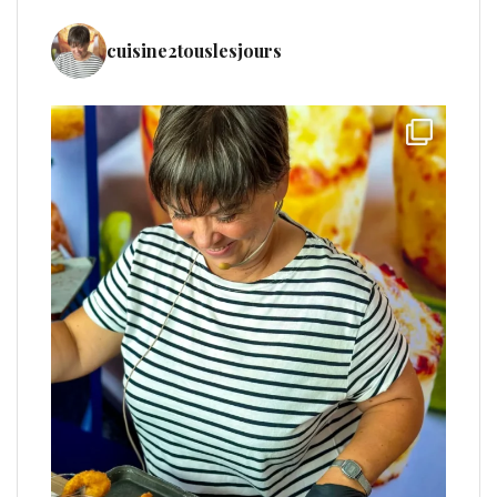
cuisine2touslesjours