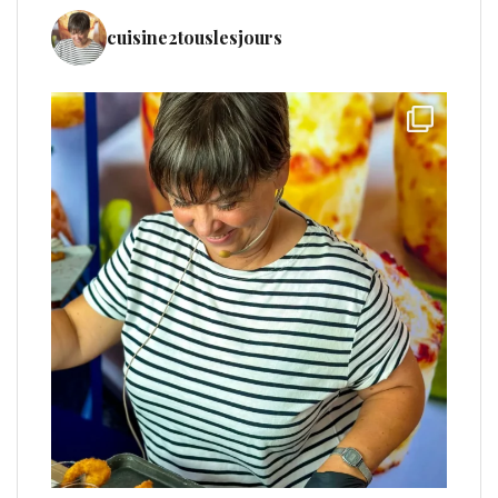
cuisine2touslesjours