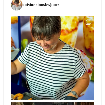
cuisine2touslesjours