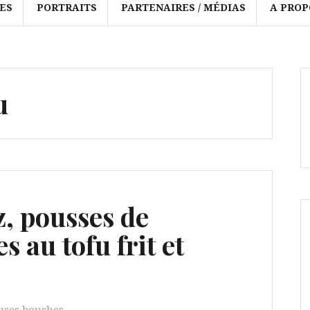
ES
PORTRAITS
PARTENAIRES / MÉDIAS
A PROP
u
z, pousses de
 au tofu frit et
uses bouches