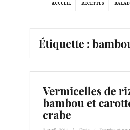
ACCUEIL
RECETTES
BALAD
Étiquette :
bambo
Vermicelles de ri
bambou et carottes
crabe
2 avril, 2011
Chris
Entrées et am