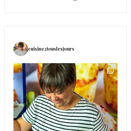
cuisine2touslesjours