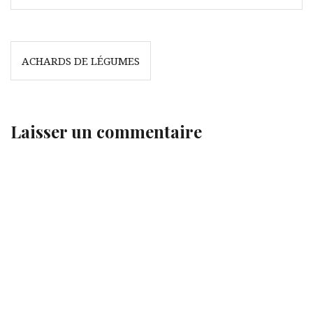
Navigation
ACHARDS DE LÉGUMES
de
l’article
Laisser un commentaire