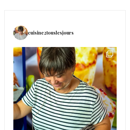
cuisine2touslesjours