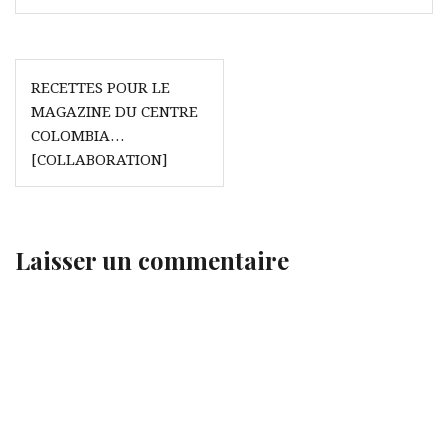
Navigation
RECETTES POUR LE
de
MAGAZINE DU CENTRE
l’article
COLOMBIA…
[COLLABORATION]
Laisser un commentaire