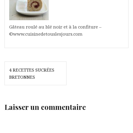
Gâteau roulé au blé noir et à la confiture –
©www.cuisinedetouslesjours.com
Navigation
4 RECETTES SUCRÉES
de
BRETONNES
l’article
Laisser un commentaire