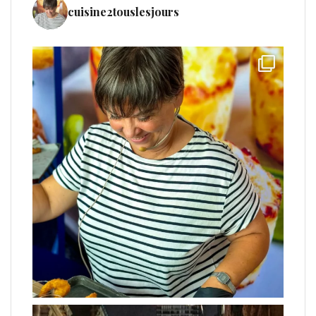
cuisine2touslesjours