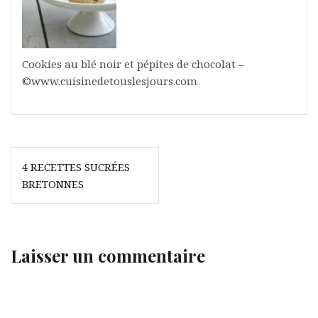
Cookies au blé noir et pépites de chocolat –
©www.cuisinedetouslesjours.com
Navigation
4 RECETTES SUCRÉES
de
BRETONNES
l’article
Laisser un commentaire