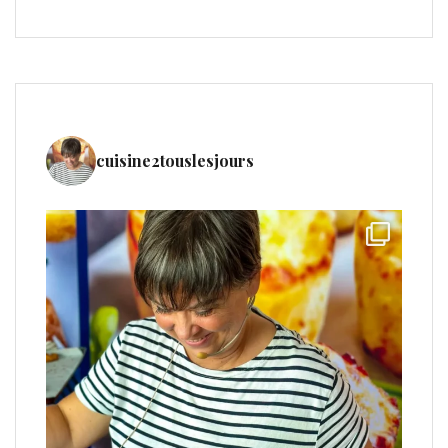
cuisine2touslesjours