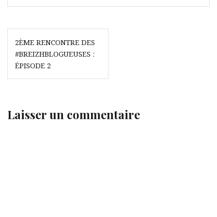
Navigation
2ÈME RENCONTRE DES
de
#BREIZHBLOGUEUSES :
l’article
ÉPISODE 2
Laisser un commentaire