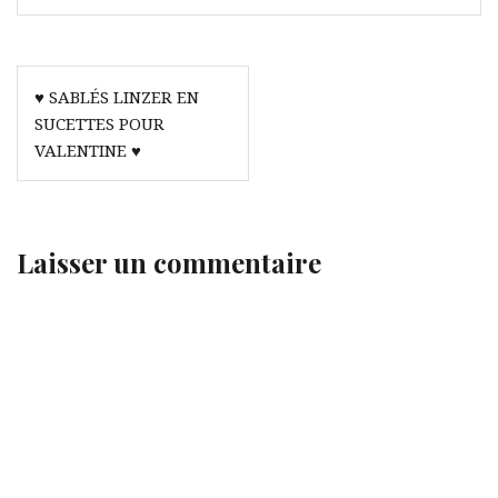
Navigation
♥ SABLÉS LINZER EN
de
SUCETTES POUR
l’article
VALENTINE ♥
Laisser un commentaire