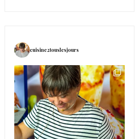
cuisine2touslesjours