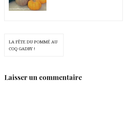
Navigation
LA FÊTE DU POMMÉ AU
de
COQ GADBY !
l’article
Laisser un commentaire