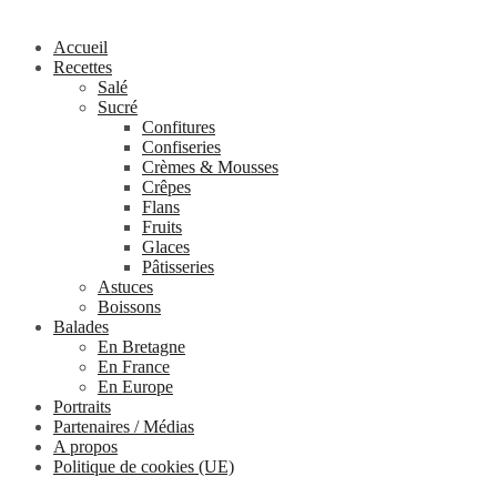
Accueil
Recettes
Salé
Sucré
Confitures
Confiseries
Crèmes & Mousses
Crêpes
Flans
Fruits
Glaces
Pâtisseries
Astuces
Boissons
Balades
En Bretagne
En France
En Europe
Portraits
Partenaires / Médias
A propos
Politique de cookies (UE)