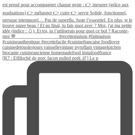
[R7 : Effiloché de porc façon pulled pork 🍖] Le p