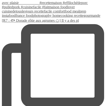
[R7 : 🐟 Dorade rôtie aux agrumes 🍊] Il y a des pl