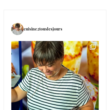
cuisine2touslesjours