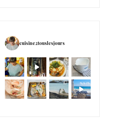
cuisine2touslesjours