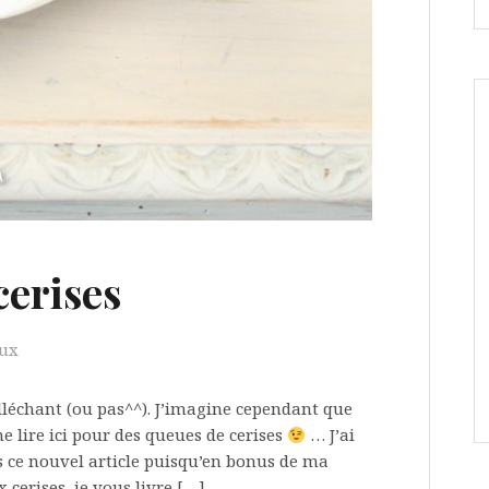
cerises
aux
alléchant (ou pas^^). J’imagine cependant que
e lire ici pour des queues de cerises
… J’ai
 ce nouvel article puisqu’en bonus de ma
 cerises, je vous livre […]