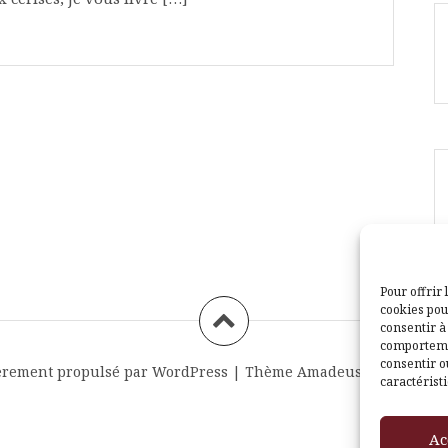
Pour offrir 
cookies pou
consentir à
comportemen
consentir o
èrement propulsé par WordPress
|
Thème
Amadeus
par Themei
caractéristi
Ac