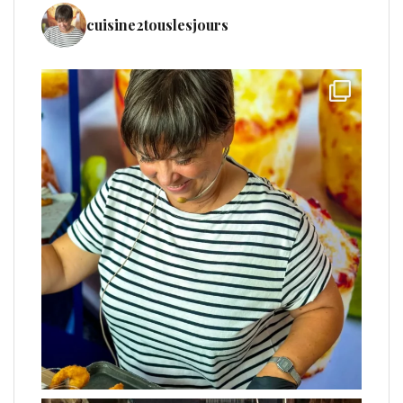
cuisine2touslesjours