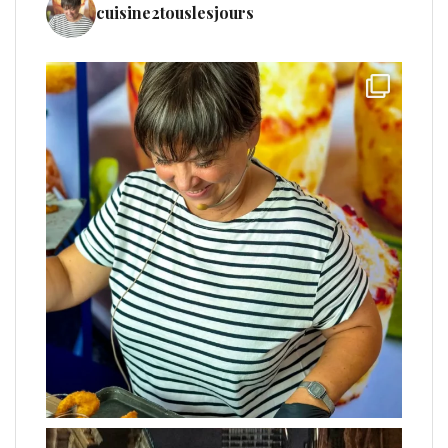
cuisine2touslesjours