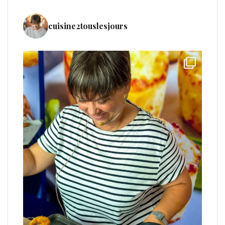
cuisine2touslesjours