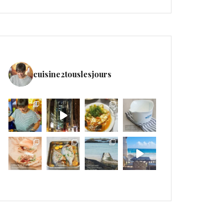
cuisine2touslesjours