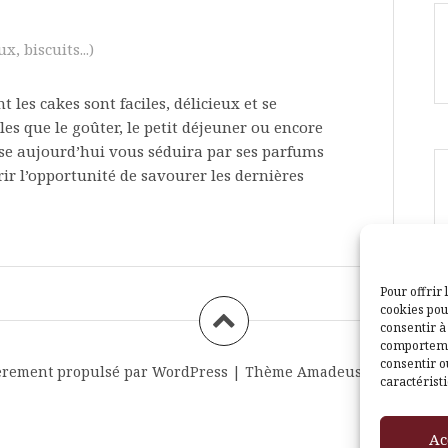
, biscuits...)
les cakes sont faciles, délicieux et se
es que le goûter, le petit déjeuner ou encore
ose aujourd’hui vous séduira par ses parfums
rir l’opportunité de savourer les dernières
Pour offrir 
cookies pou
consentir à
comportemen
consentir o
èrement propulsé par WordPress
|
Thème
Amadeus
par Themei
caractéristi
Ac