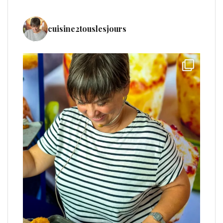
cuisine2touslesjours