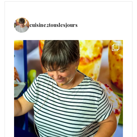
cuisine2touslesjours