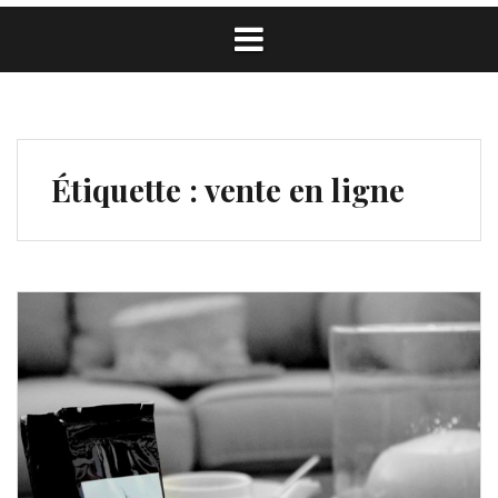
Étiquette :
vente en ligne