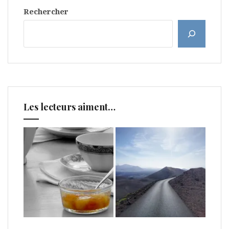
Rechercher
Les lecteurs aiment…