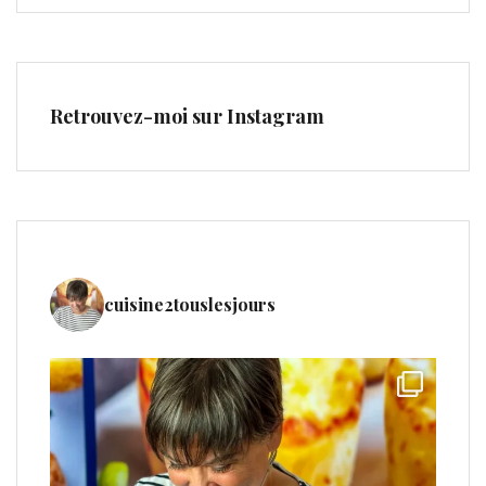
Retrouvez-moi sur Instagram
cuisine2touslesjours