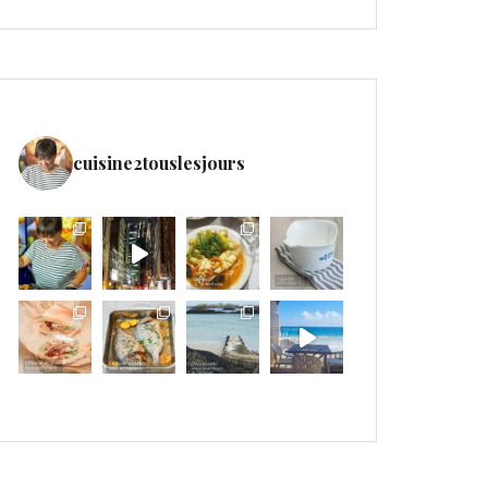
cuisine2touslesjours