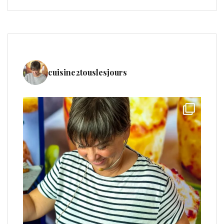
cuisine2touslesjours