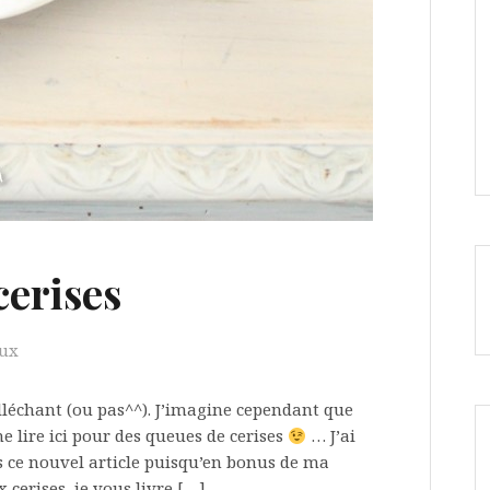
cerises
aux
alléchant (ou pas^^). J’imagine cependant que
e lire ici pour des queues de cerises
… J’ai
 ce nouvel article puisqu’en bonus de ma
 cerises, je vous livre […]