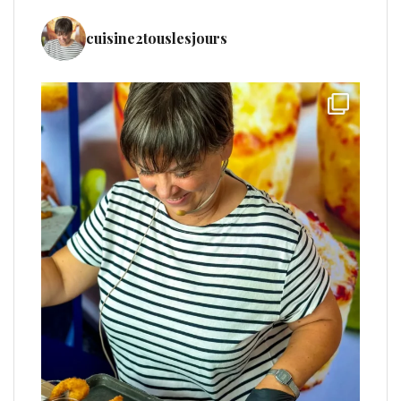
cuisine2touslesjours