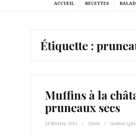
ACCUEIL
RECETTES
BALAD
Étiquette :
prunea
Muffins à la chât
pruneaux secs
23 février, 2011
Chris
Goûter (gâte