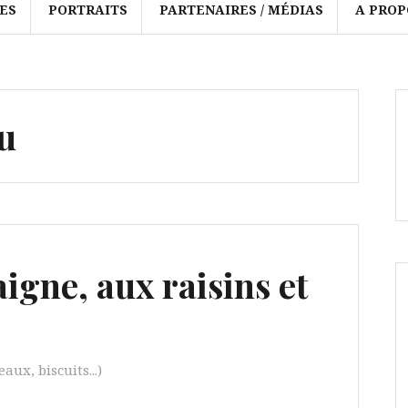
ES
PORTRAITS
PARTENAIRES / MÉDIAS
A PROP
u
aigne, aux raisins et
aux, biscuits...)