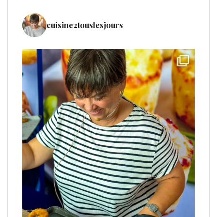
cuisine2touslesjours