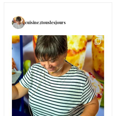
cuisine2touslesjours