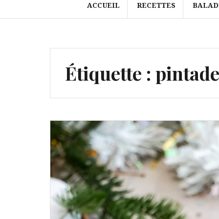
ACCUEIL
RECETTES
BALAD
Étiquette :
pintad