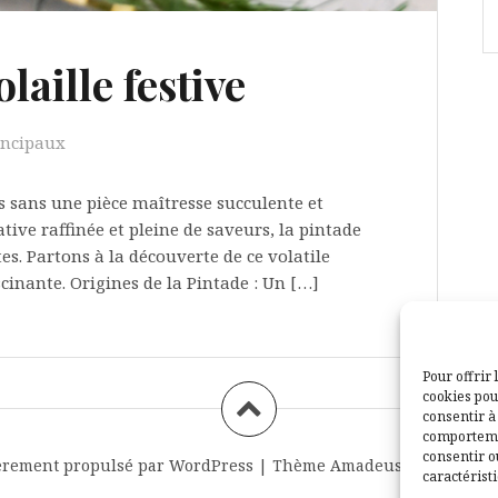
laille festive
incipaux
s sans une pièce maîtresse succulente et
tive raffinée et pleine de saveurs, la pintade
es. Partons à la découverte de ce volatile
cinante. Origines de la Pintade : Un […]
Pour offrir 
cookies pou
consentir à
comportemen
consentir o
èrement propulsé par WordPress
|
Thème
Amadeus
par Themei
caractéristi