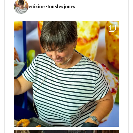
cuisine2touslesjours