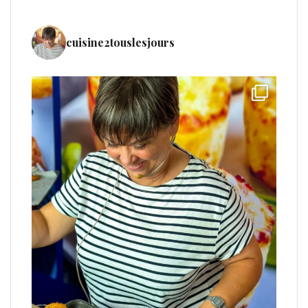
cuisine2touslesjours