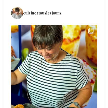
cuisine2touslesjours