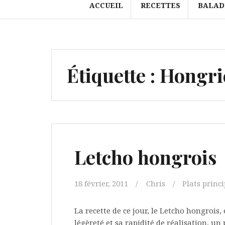
ACCUEIL
RECETTES
BALAD
Étiquette :
Hongri
Letcho hongrois
18 février, 2011
Chris
Plats princ
La recette de ce jour, le Letcho hongrois,
légèreté et sa rapidité de réalisation, un