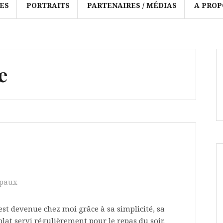
ES
PORTRAITS
PARTENAIRES / MÉDIAS
A PROP
e
ipaux
 est devenue chez moi grâce à sa simplicité, sa
 plat servi régulièrement pour le repas du soir.