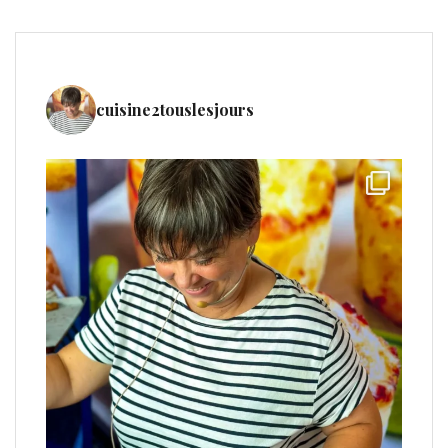
cuisine2touslesjours