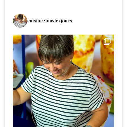
cuisine2touslesjours