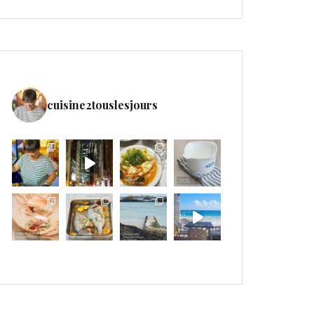
cuisine2touslesjours