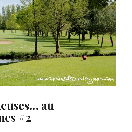
ueuses… au
mes #2