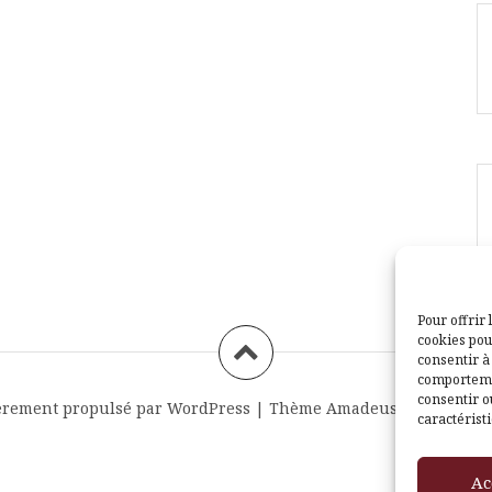
Pour offrir 
cookies pou
consentir à
comportemen
consentir o
èrement propulsé par WordPress
|
Thème
Amadeus
par Themei
caractéristi
Ac