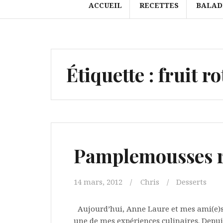
ACCUEIL
RECETTES
BALAD
Étiquette :
fruit ro
Pamplemousses rô
14 mars, 2012
Chris
Desserts
Aujourd’hui, Anne Laure et mes ami(e)s
une de mes expériences culinaires. Depuis